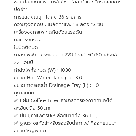
ช่องปล่อยกาแฟ : มีฟังก์ชัน “ล็อค” และ “ตรวจจับการ
ปิดฝา”
การแสดงเมนู : ได้ถึง 36 รายการ
ความจุวัตถุดิบ : เมล็ดกาแฟ: 1.8 ลิตร *3 ชิ้น
เครื่องชงกาแฟ : สกัดด้วยแรงดัน
ตะแกรงกรอง
ใบมีดตัดบด
กำลังไฟฟ้า : กระแสสลับ 220 โวลต์ 50/60 เฮิรตซ์
22 แอมป์
กำลังไฟทั้งหมด (W) : 1030
ขนาด Hot Water Tank (L) : 3.0
ขนาดถาดรองน้ำ Drainage Tray (L) : 1.0
คุณสมบัติ :
✅ แผ่น Coffee Filter สามารถกรองกากกาแฟได้
ละเอียดถึง 50um
✅ มีเมนูกาแฟดริปให้เลือกมากถึง 36 เมนู
✅ ฐานวางแก้วสำหรับรองรับน้ำกาแฟ ที่ออกแบบมา
ขนาดใหญ่พิเศษ