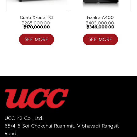
Conti X-one TCI
Franke A400
฿
285,000.00
฿
403,000.00
Original
Current
Original
Current
฿
170,000.00
฿
346,000.00
price
price
price
price
was:
is:
was:
is:
฿285,000.00.
฿170,000.00.
฿403,000.00.
฿346,000.0
SEE MORE
SEE MORE
UCC K2 Co., Ltd.
65/4-6 Soi Chokchai Ruammit, Vibhavadi Rangsit
Road,