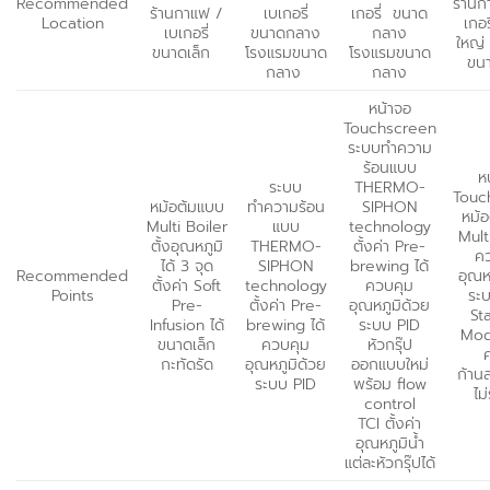
Recommended
ร้านก
ร้านกาแฟ /
เบเกอรี่
เกอรี่ ขนาด
Location
เกอร
เบเกอรี่
ขนาดกลาง
กลาง
ใหญ่
ขนาดเล็ก
โรงแรมขนาด
โรงแรมขนาด
ขน
กลาง
กลาง
หน้าจอ
Touchscreen
ระบบทำความ
ร้อนแบบ
ห
ระบบ
THERMO-
Touc
หม้อต้มแบบ
ทำความร้อน
SIPHON
หม้
Multi Boiler
แบบ
technology
Mult
ตั้งอุณหภูมิ
THERMO-
ตั้งค่า Pre-
ค
ได้ 3 จุด
SIPHON
brewing ได้
Recommended
อุณห
ตั้งค่า Soft
technology
ควบคุม
Points
ระ
Pre-
ตั้งค่า Pre-
อุณหภูมิด้วย
St
Infusion ได้
brewing ได้
ระบบ PID
Mode
ขนาดเล็ก
ควบคุม
หัวกรุ๊ป
ค
กะทัดรัด
อุณหภูมิด้วย
ออกแบบใหม่
ก้าน
ระบบ PID
พร้อม flow
ไม
control
TCI ตั้งค่า
อุณหภูมิน้ำ
แต่ละหัวกรุ๊ปได้