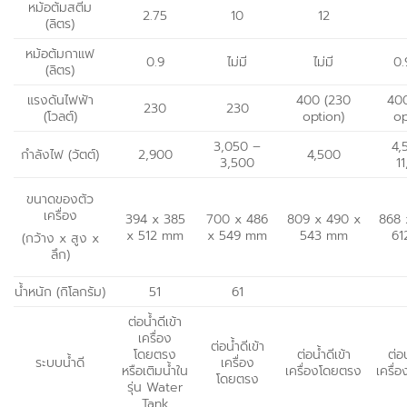
หม้อต้มสตีม
2.75
10
12
(ลิตร)
หม้อต้มกาแฟ
0.9
ไม่มี
ไม่มี
0.
(ลิตร)
แรงดันไฟฟ้า
400 (230
40
230
230
(โวลต์)
option)
op
3,050 –
4,
กำลังไฟ (วัตต์)
2,900
4,500
3,500
1
ขนาดของตัว
เครื่อง
394 x 385
700 x 486
809 x 490 x
868 
x 512 mm
x 549 mm
543 mm
61
(กว้าง x สูง x
ลึก)
น้ำหนัก (กิโลกรัม)
51
61
ต่อน้ำดีเข้า
เครื่อง
ต่อน้ำดีเข้า
โดยตรง
ต่อน้ำดีเข้า
ต่อน
ระบบน้ำดี
เครื่อง
หรือเติมน้ำใน
เครื่องโดยตรง
เครื่
โดยตรง
รุ่น Water
Tank