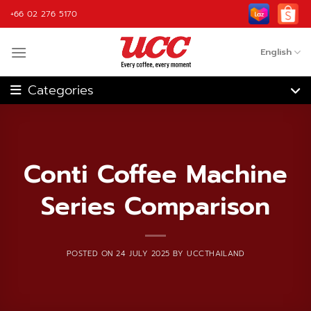
Skip
+66 02 276 5170
to
content
English
Coffee Machine
Coffee Grinder
Fully Automatic
Coffee Roaster
Conti Coffee Machine
Coffee Machine
Series Comparison
Blender
Coffee
Ingredient
Accessories
POSTED ON
24 JULY 2025
BY
UCCTHAILAND
OEM