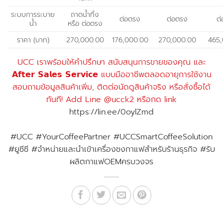
ระบบการระบาย
ถาดน้ำทิ้ง
ต่อตรง
ต่อตรง
ต
น้ำ
หรือ ต่อตรง
ราคา (บาท)
270,000.00
176,000.00
270,000.00
465
UCC เราพร้อมให้คำปรึกษา สนับสนุนการขายของคุณ และ
𝗔𝗳𝘁𝗲𝗿 𝗦𝗮𝗹𝗲𝘀 𝗦𝗲𝗿𝘃𝗶𝗰𝗲 แบบมืออาชีพตลอดอายุการใช้งาน
สอบถามข้อมูลสินค้าเพิ่ม, ติดต่อนัดดูสินค้าจริง หรือสั่งซื้อได้
ทันที! Add Line @ucck2 หรือกด link
https://lin.ee/0oylZmd
#UCC #YourCoffeePartner #UCCSmartCoffeeSolution
#ยูซีซี #จำหน่ายและนำเข้าเครื่องชงกาแฟสำหรับร้านธุรกิจ #รับ
ผลิตกาแฟOEMครบวงจร