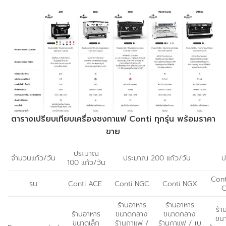
ตารางเปรียบเทียบเครื่องชงกาแฟ Conti ทุกรุ่น พร้อมราคา
ขาย
ประมาณ
จำนวนแก้ว/วัน
ประมาณ 200 แก้ว/วัน
ป
100 แก้ว/วัน
Cont
รุ่น
Conti ACE
Conti NGC
Conti NGX
C
ร้านอาหาร
ร้านอาหาร
ร้า
ร้านอาหาร
ขนาดกลาง
ขนาดกลาง
ขน
ขนาดเล็ก
ร้านกาแฟ /
ร้านกาแฟ / เบ