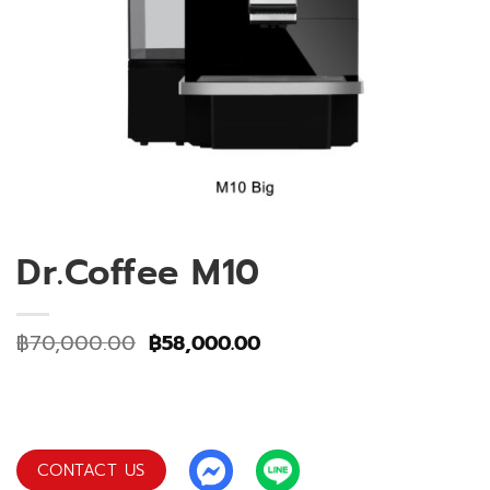
Dr.Coffee M10
Original
Current
฿
70,000.00
฿
58,000.00
price
price
was:
is:
฿70,000.00.
฿58,000.00.
CONTACT US