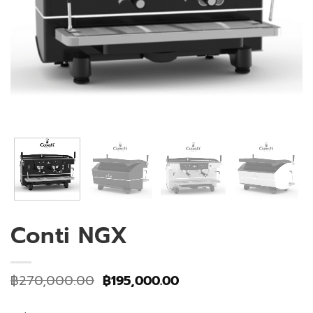
Conti NGX
Original
Current
฿
270,000.00
฿
195,000.00
price
price
was:
is: