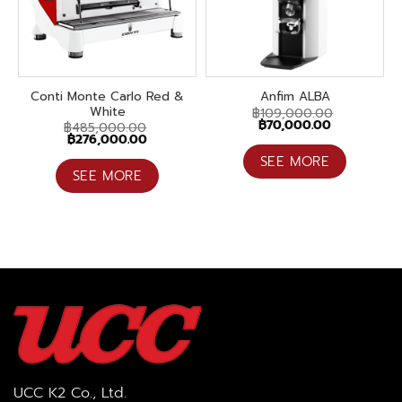
Conti Monte Carlo Red &
Anfim ALBA
White
฿
109,000.00
Original
Current
฿
70,000.00
฿
485,000.00
price
price
Original
Current
฿
276,000.00
was:
is:
price
price
฿109,000.00.
฿70,000.00.
SEE MORE
was:
is:
฿485,000.00.
฿276,000.00.
SEE MORE
UCC K2 Co., Ltd.