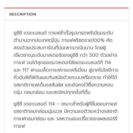
DESCRIPTION
ยูซีซี เดอะเบลนด์ กาแฟสำเร็จรูปเกรดพรีเมียมระดับ
ตำนานจากประเทศญี่ปุ่น กาแฟฟรีซดราย100% คัด
สรรด้วยประสบการ์ณที่บ่มเพาะมาเนิ่นนาน โดยผู้
เชี่ยวชาญระดับมาสเตอร์ของยูซีซี กว่า 500 ตัวอย่าง
กาแฟ จนได้สุดยอดมาสเตอร์พีซเดอะเบลนด์ที่ 114
และ 117 ผ่านเมล็ดกาแฟเกรดพรีเมี่ยม สู่เทคโนโลยีการ
คั่วอันพิถีพิถันและทันสมัยด้วยระบบฟรีซดราย ทำให้ได้
รสชาติกาแฟเต็มรสสัมผัส และยังคงไว้ซึ่งความหอม
กรุ่น กลมกล่อม และสดใหม่ทุกครั้งที่ดื่ม
ยูซีซี เดอะเบลนด์ 114 – เหมาะสำหรับผู้ที่ชื่นชอบกาแฟ
รสชาติกลมกล่อมนุ่มนวล มีความลงตัวระหว่างรสชาติ
กาแฟกลมกล่อม และ รสหวานอมเปรี้ยวของผลเชอร์รี่
กาแฟ