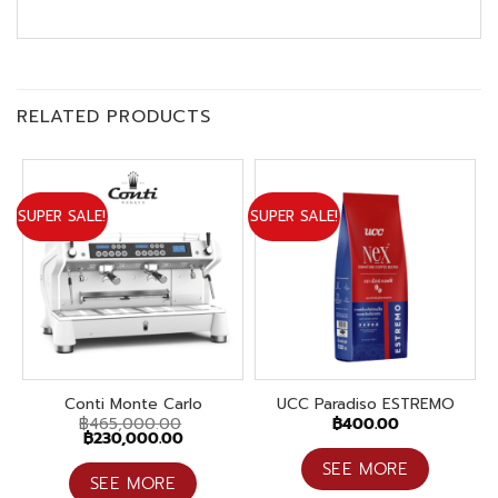
RELATED PRODUCTS
SUPER SALE!
SUPER SALE!
Conti Monte Carlo
UCC Paradiso ESTREMO
฿
465,000.00
฿
400.00
Original
Current
฿
230,000.00
price
price
was:
is:
SEE MORE
฿465,000.00.
฿230,000.00.
SEE MORE