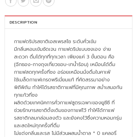
DESCRIPTION
กาแฟดริปรสชาติเอสเพรสโซ ระดับคั่วเข้ม
มีกลิ่นหอมเข้มชัดเจน กาแฟดริปแบบชงเอง ง่าย
สะดวก ดื่มได้ทุกที่ทุกเวลา เพียงแค่ 3 ขั้นตอน คือ
(ฉีกซอง-กางถุงเกี่ยวขอบ-เทน้ำร้อน) เหมือนได้ดื่ม
กาแฟสดทุกครั้งที่ชง อร่อยเหมือนนั่งดื่มในคาเฟ่
ใช้เมล็ดกาแฟเกรดพรีเมี่ยมแท้ ที่คัดสรรมาอย่าง
พิถีพิถัน ทำให้ได้รสชาติกาแฟที่มีคุณภาพ สม่ำเสมอกัน
ทุกแก้วที่ชง
ผลิตด้วยเทคนิคการคั่วกาแฟสูตรเฉพาะของยูซีซี ที่
ช่วยรักษารสชาติดั้งเดิมของกาแฟไว้ ทำให้ได้กาแฟ
รสชาติกลมกล่อมลงตัว และยังคงไว้ซึ่งความหอมกรุ่น
และสดใหม่ทุกครั้งที่ดื่ม
ไม่แต่งกลิ่นและรส ไม่มีส่วนผสมน้ำตาล * 0 แคลอรี่