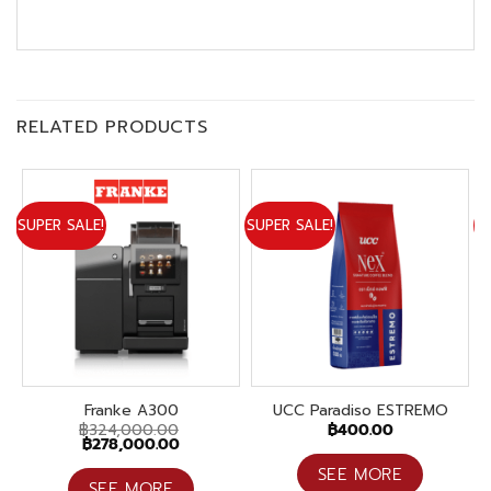
RELATED PRODUCTS
SUPER SALE!
SUPER SALE!
Mi
Franke A300
UCC Paradiso ESTREMO
฿
324,000.00
฿
400.00
Original
Current
฿
278,000.00
price
price
was:
is:
SEE MORE
฿324,000.00.
฿278,000.00.
SEE MORE