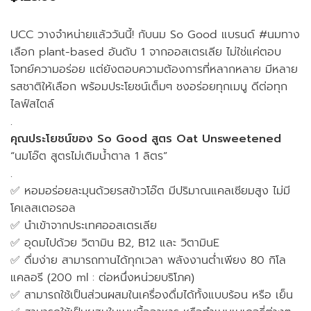
UCC วางจำหน่ายแล้ววันนี้! กับนม So Good แบรนด์ #นมทาง
เลือก plant-based อันดับ 1 จากออสเตรเลีย ไม่ใช่แค่ตอบ
โจทย์ความอร่อย แต่ยังตอบความต้องการที่หลากหลาย มีหลาย
รสชาติให้เลือก พร้อมประโยชน์เต็มๆ ชงอร่อยทุกเมนู ดีต่อทุก
ไลฟ์สไตล์
.
คุณประโยชน์ของ So Good สูตร Oat Unsweetened
“นมโอ๊ต สูตรไม่เติมน้ำตาล 1 ลิตร”
.
✅ หอมอร่อยละมุนด้วยรสข้าวโอ๊ต มีปริมาณแคลเซียมสูง ไม่มี
โคเลสเตอรอล
✅ นำเข้าจากประเทศออสเตรเลีย
✅ อุดมไปด้วย วิตามิน B2, B12 และ วิตามินE
✅ ดื่มง่าย สามารถทานได้ทุกเวลา พลังงานต่ำเพียง 80 กิโล
แคลอรี (200 ml : ต่อหนึ่งหน่วยบริโภค)
✅ สามารถใช้เป็นส่วนผสมในเครื่องดื่มได้ทั้งแบบร้อน หรือ เย็น