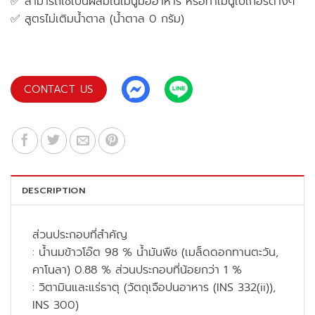
✅ สามารถใช้เป็นผสมในเมนูมื้ออาหาร หรือทำเมนูเบเกอรี่ต่างๆ
✅ สูตรไม่เติมน้ำตาล (น้ำตาล 0 กรัม)
CONTACT US
DESCRIPTION
ส่วนประกอบที่สำคัญ
: น้ำนมข้าวโอ๊ต 98 % น้ำมันพืช (เมล็ดดอกทานตะวัน,
คาโนลา) 0.88 % ส่วนประกอบที่น้อยกว่า 1 %
: วิตามินและแร่ธาตุ (วัตถุเจือปนอาหาร (INS 332(ii)),
INS 300)