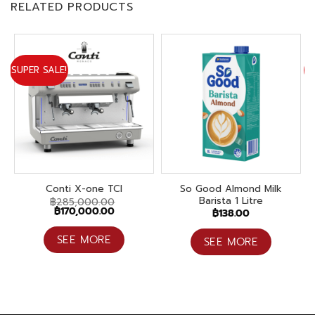
RELATED PRODUCTS
SUPER SALE!
SU
So Good Almond Milk
Conti X-one TCI
Barista 1 Litre
฿
285,000.00
Original
Current
฿
170,000.00
฿
138.00
price
price
was:
is:
฿285,000.00.
฿170,000.00.
SEE MORE
SEE MORE