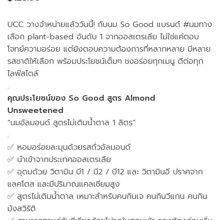
UCC วางจำหน่ายแล้ววันนี้! กับนม So Good แบรนด์ #นมทาง
เลือก plant-based อันดับ 1 จากออสเตรเลีย ไม่ใช่แค่ตอบ
โจทย์ความอร่อย แต่ยังตอบความต้องการที่หลากหลาย มีหลาย
รสชาติให้เลือก พร้อมประโยชน์เต็มๆ ชงอร่อยทุกเมนู ดีต่อทุก
ไลฟ์สไตล์
.
คุณประโยชน์ของ So Good สูตร Almond
Unsweetened
“นมอัลมอนด์ สูตรไม่เติมน้ำตาล 1 ลิตร”
.
✅ หอมอร่อยละมุนด้วยรสถั่วอัลมอนด์
✅ นำเข้าจากประเทศออสเตรเลีย
✅ อุดมด้วย วิตามิน บี1 / บี2 / บี12 และ วิตามินอี ปราศจาก
แลคโตส และมีปริมาณแคลเซียมสูง
✅ สูตรไม่เติมน้ำตาล เหมาะสำหรับคนกินเจ คนกินวีแกน คนกิน
มังสวิรัติ