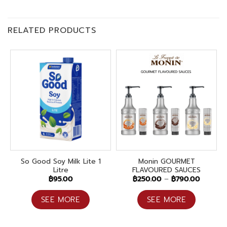
RELATED PRODUCTS
So Good Soy Milk Lite 1
Monin GOURMET
Litre
FLAVOURED SAUCES
Price
฿
95.00
฿
250.00
–
฿
790.00
range:
฿250.0
through
SEE MORE
SEE MORE
฿790.0