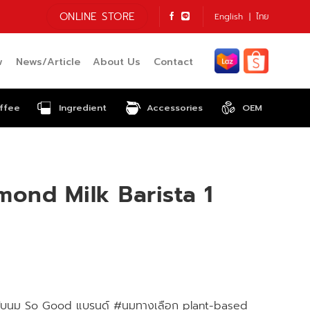
ONLINE STORE
English
ไทย
w
News/Article
About Us
Contact
ffee
Ingredient
Accessories
OEM
ond Milk Barista 1
! กับนม So Good แบรนด์ #นมทางเลือก plant-based