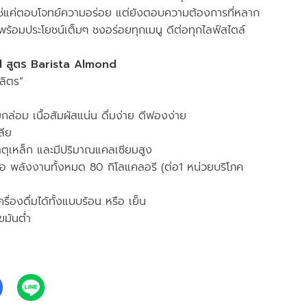
ใช่แค่ตอบโจทย์ความอร่อย แต่ยังตอบความต้องการที่หลาก
ร้อมประโยชน์เต็มๆ ชงอร่อยทุกเมนู ดีต่อทุกไลฟ์สไตล์
 สูตร Barista Almond
ลิตร”
่อม เนื้อสัมผัสแน่น ดื่มง่าย ตีฟองง่าย
ลีย
ตุเหล็ก และมีปริมาณแคลเซียมสูง
ื้อ พลังงานทั้งหมด 80 กิโลแคลอรี (ต่อ1 หน่วยบริโภค
่องดื่มได้ทั้งแบบร้อน หรือ เย็น
ขมันต่ำ