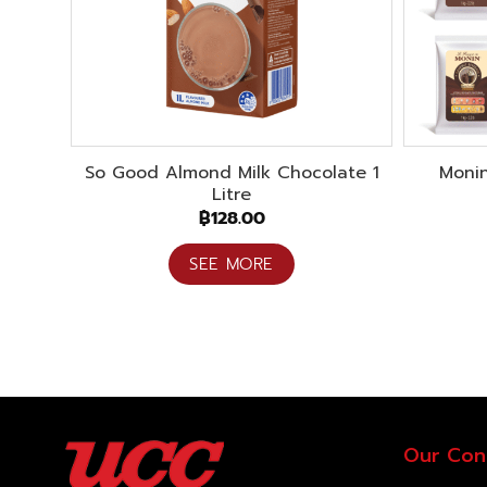
So Good Almond Milk Chocolate 1
Moni
Litre
฿
128.00
SEE MORE
Our Con