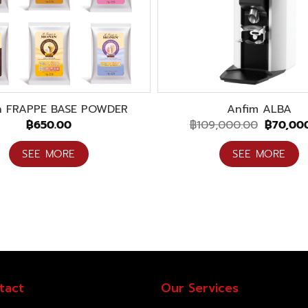
n FRAPPE BASE POWDER
Anfim ALBA
Original
฿
650.00
฿
109,000.00
฿
70,00
price
was:
SEE MORE
SEE MORE
฿109,00
tact
Our Services