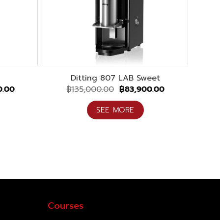
So 
Ditting 807 LAB Sweet
Current
Original
Current
0.00
฿
135,000.00
฿
83,900.00
price
price
price
is:
was:
is:
SEE MORE
0.00.
฿70,000.00.
฿135,000.00.
฿83,900.00.
Courses