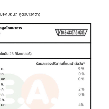
อัลมอนด์ สูตรบาริสต้า)