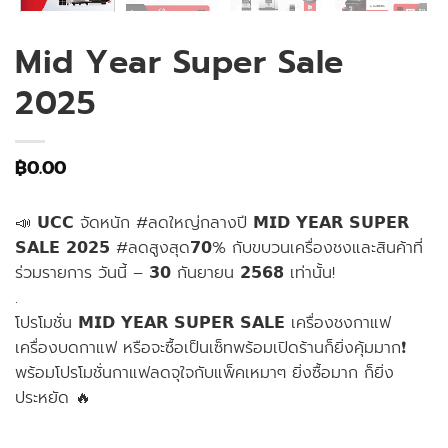
Mid Year Super Sale
2025
฿
0.00
📣 𝗨𝗖𝗖 จัดหนัก #ลดใหญ่กลางปี 𝗠𝗜𝗗 𝗬𝗘𝗔𝗥 𝗦𝗨𝗣𝗘𝗥
𝗦𝗔𝗟𝗘 𝟮𝟬𝟮𝟱 #ลดสูงสุด𝟳𝟬% กับขบวนเครื่องชงและสินค้าที่
ร่วมรายการ วันนี้ – 𝟯𝟬 กันยายน 𝟮𝟱𝟲𝟴 เท่านั้น!
.
โปรโมชั่น 𝗠𝗜𝗗 𝗬𝗘𝗔𝗥 𝗦𝗨𝗣𝗘𝗥 𝗦𝗔𝗟𝗘 เครื่องชงกาแฟ
เครื่องบดกาแฟ หรือจะซื้อเป็นเซ็ทพร้อมเปิดร้านก็ยิ่งคุ้มมาก❗️
พร้อมโปรโมชั่นกาแฟลดจุใจกับแพ็คเหมาๆ ยิ่งซื้อมาก ก็ยิ่ง
ประหยัด 🔥