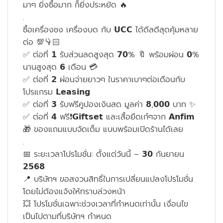
มาๆ ยิ่งซื้อมาก ก็ยิ่งประหยัด 🔥
.
ซื้อเครื่องชง เครื่องบด กับ 𝗨𝗖𝗖 ได้ดีลดีสุดคุ้มหลาย
ต่อ 💯👇🏻
✅ ต่อที่ 𝟭 รับส่วนลดสูงสุด 𝟳𝟬% 🔖 พร้อมผ่อน 𝟬%
นานสูงสุด 𝟲 เดือน 💳
✅ ต่อที่ 𝟮 ผ่อนจ่ายยาวๆ ในราคาเบาๆต่อเดือนกับ
โปรแกรม 𝗟𝗲𝗮𝘀𝗶𝗻𝗴
✅ ต่อที่ 𝟯 รับฟรีคูปองเงินสด มูลค่า 𝟴,𝟬𝟬𝟬 บาท ✨
✅ ต่อที่ 𝟰 ฟรี❗️𝗚𝗶𝗳𝘁𝘀𝗲𝘁 และเสื้อยืดเก๋ๆจาก 𝗔𝗻𝗳𝗶𝗺
🎁 ของแถมแบบจัดเต็ม แบบพร้อมเปิดร้านได้เลย
.
📅 ระยะเวลาโปรโมชั่น: ตั้งแต่วันนี้ – 𝟯𝟬 กันยายน
𝟮𝟱𝟲𝟴
📍 บริษัทฯ ขอสงวนสิทธิ์ในการเปลี่ยนแปลงโปรโมชั่น
โดยไม่ต้องแจ้งให้ทราบล่วงหน้า
💥 โปรโมชั่นเฉพาะช่วงเวลาที่กำหนดเท่านั้น เงื่อนไข
เป็นไปตามที่บริษัทฯ กำหนด