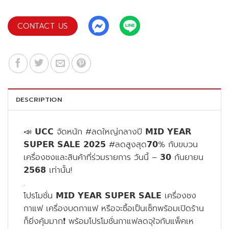
CONTACT US
DESCRIPTION
📣 𝗨𝗖𝗖 จัดหนัก #ลดใหญ่กลางปี 𝗠𝗜𝗗 𝗬𝗘𝗔𝗥
𝗦𝗨𝗣𝗘𝗥 𝗦𝗔𝗟𝗘 𝟮𝟬𝟮𝟱 #ลดสูงสุด𝟳𝟬% กับขบวน
เครื่องชงและสินค้าที่ร่วมรายการ วันนี้ – 𝟯𝟬 กันยายน
𝟮𝟱𝟲𝟴 เท่านั้น!
.
โปรโมชั่น 𝗠𝗜𝗗 𝗬𝗘𝗔𝗥 𝗦𝗨𝗣𝗘𝗥 𝗦𝗔𝗟𝗘 เครื่องชง
กาแฟ เครื่องบดกาแฟ หรือจะซื้อเป็นเซ็ทพร้อมเปิดร้าน
ก็ยิ่งคุ้มมาก❗️ พร้อมโปรโมชั่นกาแฟลดจุใจกับแพ็คเห