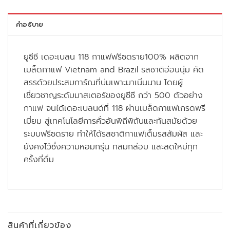
คำอธิบาย
ยูซีซี เดอะเบลน 118 กาแฟฟรีซดราย100% ผลิตจาก
เมล็ดกาแฟ Vietnam and Brazil รสชาติอ่อนนุ่ม คัด
สรรด้วยประสบการ์ณที่บ่มเพาะมาเนิ่นนาน โดยผู้
เชี่ยวชาญระดับมาสเตอร์ของยูซีซี กว่า 500 ตัวอย่าง
กาแฟ จนได้เดอะเบลนด์ที่ 118 ผ่านเมล็ดกาแฟเกรดพรี
เมี่ยม สู่เทคโนโลยีการคั่วอันพิถีพิถันและทันสมัยด้วย
ระบบฟรีซดราย ทำให้ได้รสชาติกาแฟเต็มรสสัมผัส และ
ยังคงไว้ซึ่งความหอมกรุ่น กลมกล่อม และสดใหม่ทุก
ครั้งที่ดื่ม
สินค้าที่เกี่ยวข้อง