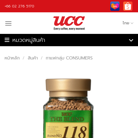
Skip
+66 02 276 5170
to
content
ไทย
เครื่องชงกาแฟ
เครื่องบดกาแฟ
หน้าหลัก
/
สินค้า
/
กาแฟกลุ่ม CONSUMERS
เครื่องชงกาแฟอัตโนมัติ
เครื่องคั่วกาแฟ
เครื่องปั่น
กาแฟ
วัตถุดิบ
อุปกรณ์กาแฟ
รับจ้างผลิต