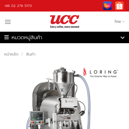
Skip
+66 02 276 5170
to
content
ไทย
เครื่องชงกาแฟ
เครื่องบดกาแฟ
หน้าหลัก
/
สินค้า
เครื่องชงกาแฟอัตโนมัติ
เครื่องคั่วกาแฟ
เครื่องปั่น
กาแฟ
วัตถุดิบ
อุปกรณ์กาแฟ
รับจ้างผลิต