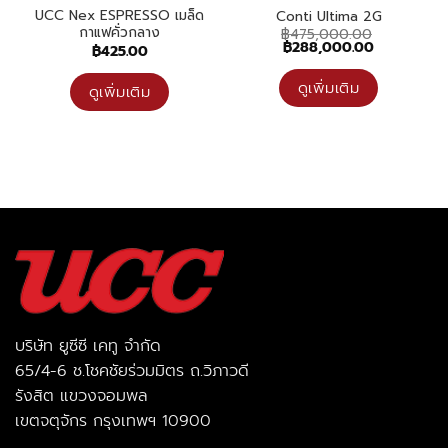
UCC Nex ESPRESSO เมล็ด
Conti Ultima 2G
กาแฟคั่วกลาง
฿
475,000.00
Original
Current
฿
288,000.00
฿
425.00
price
price
was:
is:
฿475,000.00.
฿288,000.0
ดูเพิ่มเติม
ดูเพิ่มเติม
บริษัท ยูซีซี เคทู จำกัด
65/4-6 ช.โชคชัยร่วมมิตร ถ.วิภาวดี
รังสิต แขวงจอมพล
เขตจตุจักร กรุงเทพฯ 10900