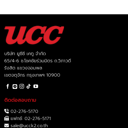
บริษัท ยูซีซี เคทู จำกัด
65/4-6 ช.โชคชัยร่วมมิตร ถ.วิภาวดี
รังสิต แขวงจอมพล
เขตจตุจักร กรุงเทพฯ 10900
ติดต่อสอบถาม
02-276-5170
แฟกซ์: 02-276-5171
sale@ucck2.co.th