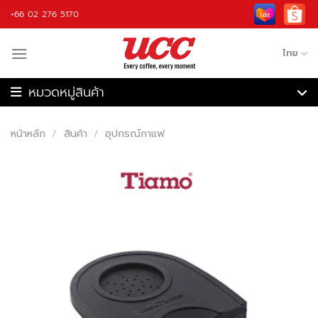
Skip
+66 02 276 5170
to
content
ไทย
เครื่องชงกาแฟ
เครื่องบดกาแฟ
หน้าหลัก
/
สินค้า
/
อุปกรณ์กาแฟ
เครื่องชงกาแฟอัตโนมัติ
เครื่องคั่วกาแฟ
เครื่องปั่น
กาแฟ
วัตถุดิบ
อุปกรณ์กาแฟ
รับจ้างผลิต