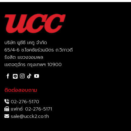
บริษัท ยูซีซี เคทู จำกัด
65/4-6 ช.โชคชัยร่วมมิตร ถ.วิภาวดี
รังสิต แขวงจอมพล
เขตจตุจักร กรุงเทพฯ 10900
ติดต่อสอบถาม
02-276-5170
แฟกซ์: 02-276-5171
sale@ucck2.co.th