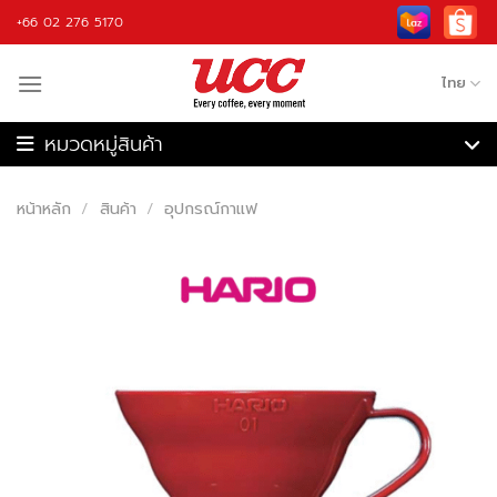
Skip
+66 02 276 5170
to
content
ไทย
เครื่องชงกาแฟ
เครื่องบดกาแฟ
หน้าหลัก
/
สินค้า
/
อุปกรณ์กาแฟ
เครื่องชงกาแฟอัตโนมัติ
เครื่องคั่วกาแฟ
เครื่องปั่น
กาแฟ
วัตถุดิบ
อุปกรณ์กาแฟ
รับจ้างผลิต