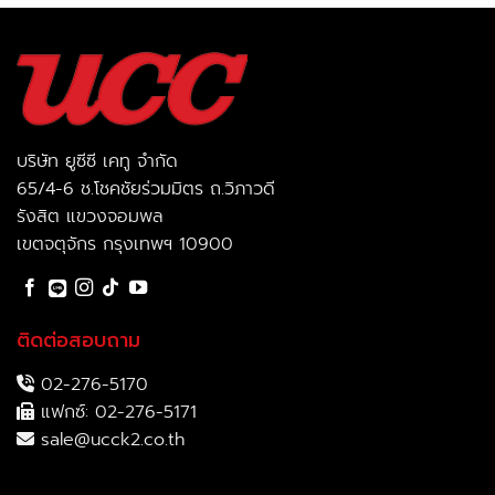
บริษัท ยูซีซี เคทู จำกัด
65/4-6 ช.โชคชัยร่วมมิตร ถ.วิภาวดี
รังสิต แขวงจอมพล
เขตจตุจักร กรุงเทพฯ 10900
ติดต่อสอบถาม
02-276-5170
แฟกซ์: 02-276-5171
sale@ucck2.co.th