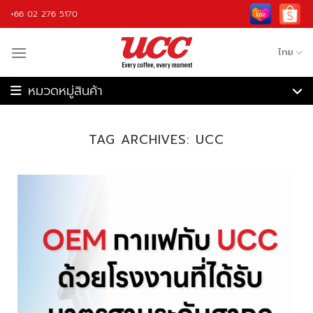
Skip
+66 02 276 5170
to
content
ไทย
เครื่องชงกาแฟ
เครื่องบดกาแฟ
TAG ARCHIVES:
UCC
เครื่องชงกาแฟอัตโนมัติ
เครื่องคั่วกาแฟ
เครื่องปั่น
กาแฟ
วัตถุดิบ
อุปกรณ์กาแฟ
รับจ้างผลิต