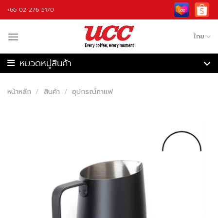
Skip
+66 02 276 5170
to
content
ไทย
เครื่องชงกาแฟ
เครื่องบดกาแฟ
หน้าหลัก
/
สินค้า
/
อุปกรณ์กาแฟ
เครื่องชงกาแฟอัตโนมัติ
เครื่องคั่วกาแฟ
เครื่องปั่น
กาแฟ
วัตถุดิบ
อุปกรณ์กาแฟ
รับจ้างผลิต