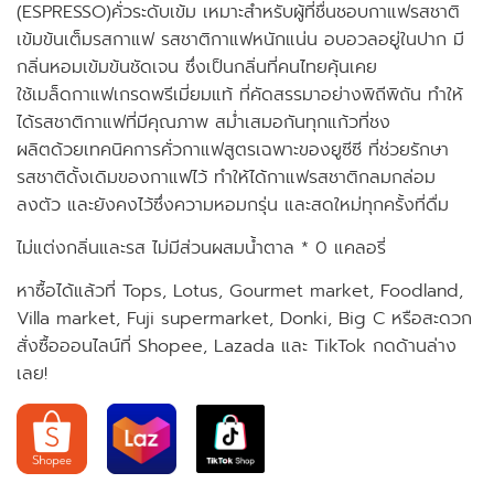
(ESPRESSO)คั่วระดับเข้ม เหมาะสำหรับผู้ที่ชื่นชอบกาแฟรสชาติ
เข้มข้นเต็มรสกาแฟ รสชาติกาแฟหนักแน่น อบอวลอยู่ในปาก มี
กลิ่นหอมเข้มข้นชัดเจน ซึ่งเป็นกลิ่นที่คนไทยคุ้นเคย
ใช้เมล็ดกาแฟเกรดพรีเมี่ยมแท้ ที่คัดสรรมาอย่างพิถีพิถัน ทำให้
ได้รสชาติกาแฟที่มีคุณภาพ สม่ำเสมอกันทุกแก้วที่ชง
ผลิตด้วยเทคนิคการคั่วกาแฟสูตรเฉพาะของยูซีซี ที่ช่วยรักษา
รสชาติดั้งเดิมของกาแฟไว้ ทำให้ได้กาแฟรสชาติกลมกล่อม
ลงตัว และยังคงไว้ซึ่งความหอมกรุ่น และสดใหม่ทุกครั้งที่ดื่ม
ไม่แต่งกลิ่นและรส ไม่มีส่วนผสมน้ำตาล * 0 แคลอรี่
หาซื้อได้แล้วที่ Tops, Lotus, Gourmet market, Foodland,
Villa market, Fuji supermarket, Donki, Big C หรือสะดวก
สั่งซื้อออนไลน์ที่ Shopee, Lazada และ TikTok กดด้านล่าง
เลย!