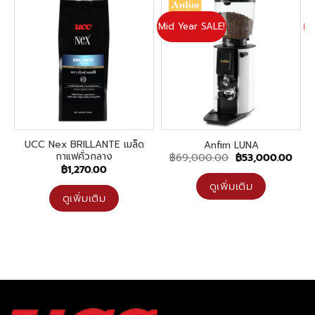
Mid Year SALE!
Mi
UCC Nex BRILLANTE เมล็ด
Anfim LUNA
กาแฟคั่วกลาง
Original
Curr
฿
69,000.00
฿
53,000.00
price
pric
฿
1,270.00
was:
is:
฿69,000.00.
฿53,
ดูเพิ่มเติม
ดูเพิ่มเติม