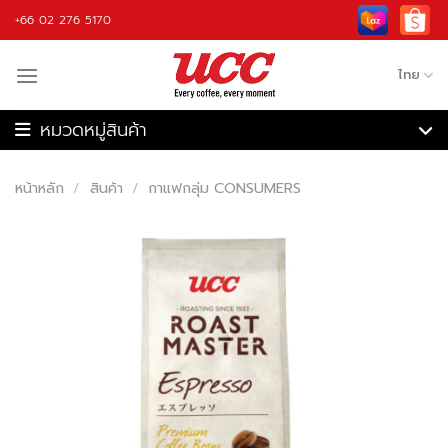
Skip
+66 02 276 5170
to
content
ไทย
เครื่องชงกาแฟ
เครื่องบดกาแฟ
หน้าหลัก
/
สินค้า
/
กาแฟกลุ่ม CONSUMERS
เครื่องชงกาแฟอัตโนมัติ
เครื่องคั่วกาแฟ
เครื่องปั่น
กาแฟ
วัตถุดิบ
อุปกรณ์กาแฟ
รับจ้างผลิต