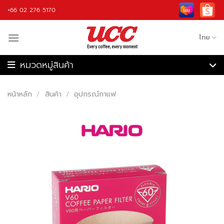
Skip
+66 02 276 5170
to
content
ไทย
เครื่องชงกาแฟ
เครื่องบดกาแฟ
หน้าหลัก
/
สินค้า
/
อุปกรณ์กาแฟ
เครื่องชงกาแฟอัตโนมัติ
เครื่องคั่วกาแฟ
เครื่องปั่น
กาแฟ
วัตถุดิบ
อุปกรณ์กาแฟ
รับจ้างผลิต