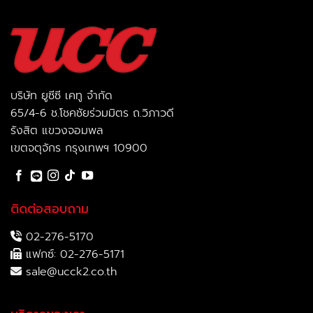
บริษัท ยูซีซี เคทู จำกัด
65/4-6 ช.โชคชัยร่วมมิตร ถ.วิภาวดี
รังสิต แขวงจอมพล
เขตจตุจักร กรุงเทพฯ 10900
ติดต่อสอบถาม
02-276-5170
แฟกซ์: 02-276-5171
sale@ucck2.co.th