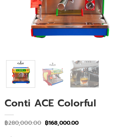
Conti ACE Colorful
Original
Current
฿
280,000.00
฿
168,000.00
price
price
was:
is: