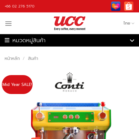
Skip
+66 02 276 5170
to
content
ไทย
เครื่องชงกาแฟ
เครื่องบดกาแฟ
หน้าหลัก
/
สินค้า
เครื่องชงกาแฟอัตโนมัติ
เครื่องคั่วกาแฟ
เครื่องปั่น
กาแฟ
Mid Year SALE!
วัตถุดิบ
อุปกรณ์กาแฟ
รับจ้างผลิต