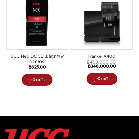
Mi
UCC Nex DOCE เมล็ดกาแฟ
Franke A400
คั่วกลาง
฿
403,000.00
Original
Current
฿
346,000.00
฿
625.00
price
price
was:
is:
฿403,000.00.
฿346,000.0
ดูเพิ่มเติม
ดูเพิ่มเติม