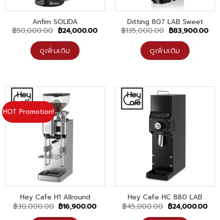
Anfim SOLIDA
Ditting 807 LAB Sweet
Original
Current
Original
Cur
฿
50,000.00
฿
24,000.00
฿
135,000.00
฿
83,900.00
price
price
price
pri
was:
is:
was:
is:
฿50,000.00.
฿24,000.00.
฿135,000.00.
฿83
ดูเพิ่มเติม
ดูเพิ่มเติม
HOT Promotion!
Hey Cafe H1 Allround
Hey Cafe HC 880 LAB
Original
Current
Original
Cur
฿
30,000.00
฿
16,900.00
฿
45,000.00
฿
24,000.00
price
price
price
pri
was:
is:
was:
is: