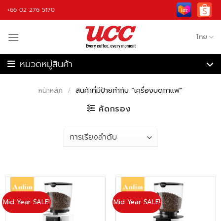
Skip
+66 02 276 5170
to
content
ไทย
เครื่องชงกาแฟ
เครื่องบดกาแฟ
หน้าหลัก
/
สินค้าที่มีป้ายกำกับ “เครื่องบดกาแฟ”
เครื่องชงกาแฟอัตโนมัติ
เครื่องคั่วกาแฟ
คัดกรอง
เครื่องปั่น
กาแฟ
วัตถุดิบ
อุปกรณ์กาแฟ
รับจ้างผลิต
Mid Year SALE!
Mid Year SALE!