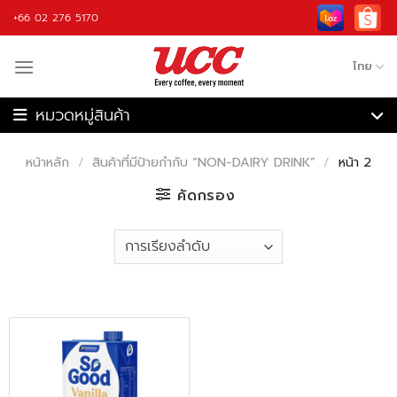
Skip
+66 02 276 5170
to
content
ไทย
เครื่องชงกาแฟ
เครื่องบดกาแฟ
หน้าหลัก
/
สินค้าที่มีป้ายกำกับ “NON-DAIRY DRINK”
/
หน้า 2
เครื่องชงกาแฟอัตโนมัติ
เครื่องคั่วกาแฟ
คัดกรอง
เครื่องปั่น
กาแฟ
วัตถุดิบ
อุปกรณ์กาแฟ
รับจ้างผลิต