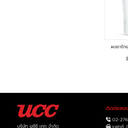
ผงชาไทย
ติดต่อสอ
02-276
บริษัท ยูซีซี เคทู จำกัด
แฟกซ์: 