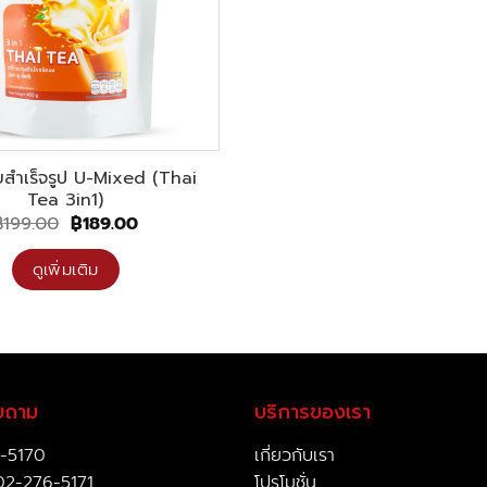
สำเร็จรูป U-Mixed (Thai
Tea 3in1)
Original
Current
฿
199.00
฿
189.00
price
price
was:
is:
ดูเพิ่มเติม
฿199.00.
฿189.00.
บถาม
บริการของเรา
-5170
เกี่ยวกับเรา
02-276-5171
โปรโมชั่น