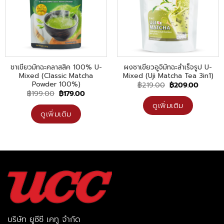
ชาเขียวมัทฉะคลาสสิค 100% U-
ผงชาเขียวอูจิมัทฉะสำเร็จรูป U-
Mixed (Classic Matcha
Mixed (Uji Matcha Tea 3in1)
Powder 100%)
Original
Current
฿
219.00
฿
209.00
price
price
Original
Current
฿
199.00
฿
179.00
was:
is:
price
price
฿219.00.
฿209.00
ดูเพิ่มเติม
was:
is:
฿199.00.
฿179.00.
ดูเพิ่มเติม
บริษัท ยูซีซี เคทู จำกัด